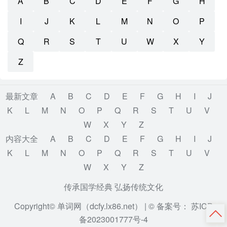
A
B
C
D
E
F
G
H
I
J
K
L
M
N
O
P
Q
R
S
T
U
W
X
Y
Z
最新文章
A
B
C
D
E
F
G
H
I
J
K
L
M
N
O
P
Q
R
S
T
U
V
W
X
Y
Z
内容大全
A
B
C
D
E
F
G
H
I
J
K
L
M
N
O
P
Q
R
S
T
U
V
W
X
Y
Z
传承国学经典 弘扬传统文化
Copyright© 单词网（dcfy.lx86.net） |
© 备案号： 苏ICP
备2023001777号-4