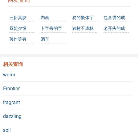
三折其肱
内画
易的繁体字
包含讲的成
怎么写？这
语
昼乾夕惕
卜字旁的字
独树不成林
老开头的成
份易字繁体
语
著作等身
酒车
详解，助你
正确书写汉
相关查询
字_汉字繁体
学习
worm
Frontier
fragrant
dazzling
soil