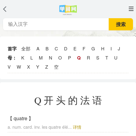
搜索
首字
全部
A
B
C
D
E
F
G
H
I
J
母：
K
L
M
N
O
P
Q
R
S
T
U
V
W
X
Y
Z
空
Q开头的法语
【 quatre 】
a. num. card. inv. les quatre élé...
详情