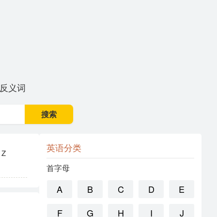
反义词
搜索
英语分类
Z
首字母
A
B
C
D
E
F
G
H
I
J