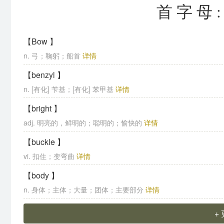
首字母
【Bow 】
n. 弓；鞠躬；船首
详情
【benzyl 】
n. [有化] 苄基；[有化] 苯甲基
详情
【bright 】
adj. 明亮的，鲜明的；聪明的；愉快的
详情
【buckle 】
vi. 扣住；变弯曲
详情
【body 】
n. 身体；主体；大量；团体；主要部分
详情
+