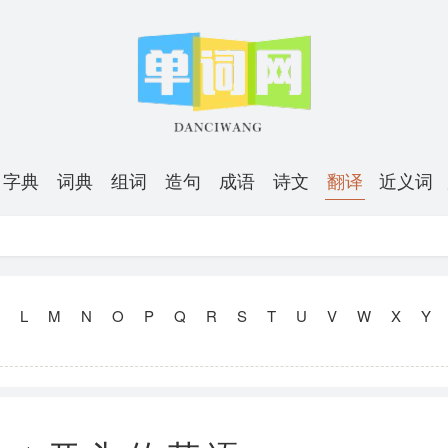
字典
词典
组词
造句
成语
诗文
翻译
近义词
L
M
N
O
P
Q
R
S
T
U
V
W
X
Y