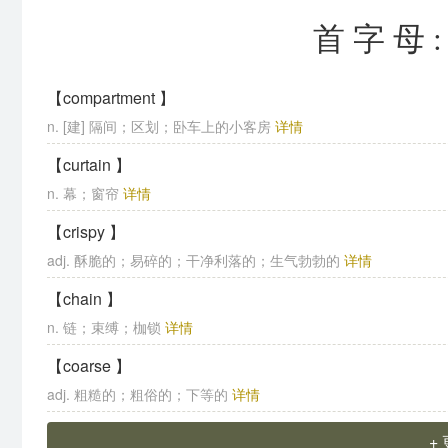
首字母
【compartment 】
n. [建] 隔间；区划；卧车上的小客房
详情
【curtain 】
n. 幕；窗帘
详情
【crispy 】
adj. 酥脆的；易碎的；干净利落的；生气勃勃的
详情
【chain 】
n. 链；束缚；枷锁
详情
【coarse 】
adj. 粗糙的；粗俗的；下等的
详情
+