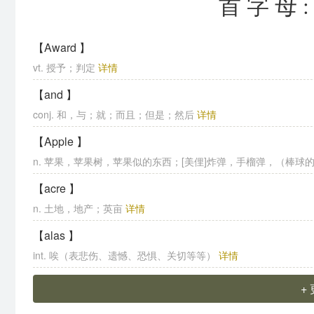
首字母
【Award 】
vt. 授予；判定
详情
【and 】
conj. 和，与；就；而且；但是；然后
详情
【Apple 】
n. 苹果，苹果树，苹果似的东西；[美俚]炸弹，手榴弹，（棒球的）
【acre 】
n. 土地，地产；英亩
详情
【alas 】
int. 唉（表悲伤、遗憾、恐惧、关切等等）
详情
+