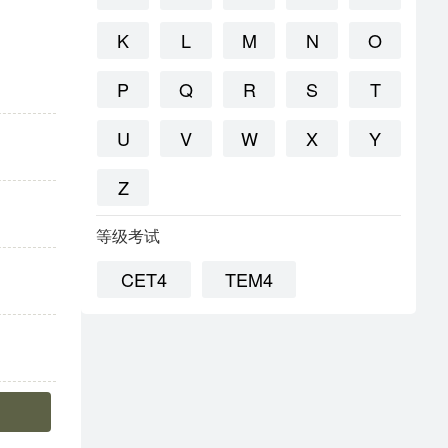
K
L
M
N
O
P
Q
R
S
T
U
V
W
X
Y
Z
等级考试
CET4
TEM4