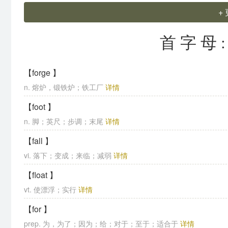
+
首字母
【forge 】
n. 熔炉，锻铁炉；铁工厂
详情
【foot 】
n. 脚；英尺；步调；末尾
详情
【fall 】
vi. 落下；变成；来临；减弱
详情
【float 】
vt. 使漂浮；实行
详情
【for 】
prep. 为，为了；因为；给；对于；至于；适合于
详情