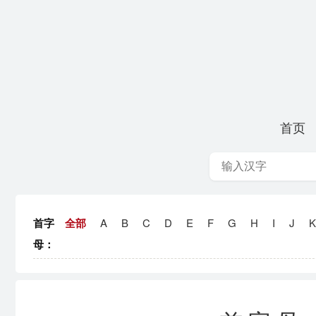
首页
首字
全部
A
B
C
D
E
F
G
H
I
J
K
母：