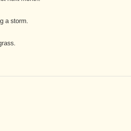
ng a storm.
grass.