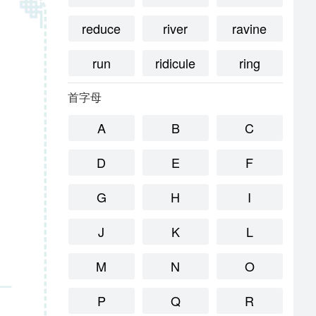
reduce
river
ravine
run
ridicule
ring
首字母
A
B
C
D
E
F
G
H
I
J
K
L
M
N
O
P
Q
R