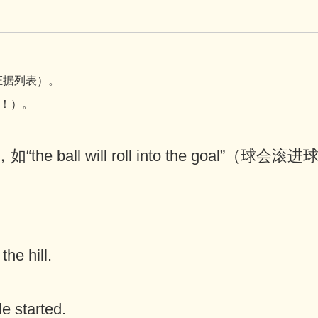
”（证据列表）。
吧！）。
 ball will roll into the goal”（球会滚进
the hill.
e started.