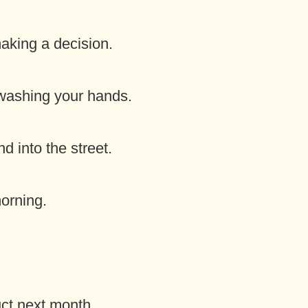
making a decision.
 washing your hands.
d into the street.
morning.
uct next month.